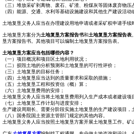
（三）堆放采矿剥离物、废石、矿渣、粉煤灰等固体废弃物压
（四）能源、交通、水利等基础设施建设和其他生产建设活动
土地复垦义务人应当在办理建设用地申请或者采矿权申请手续
土地复垦方案分为
土地复垦方案报告书
和
土地复垦方案报告表
垦方案报告书。其他项目可以编制土地复垦方案报告表。
土地复垦方案应当包括哪些内容？
（一）项目概况和项目区土地利用状况；
（二）损毁土地的分析预测和土地复垦的可行性评价；
（三）土地复垦的目标任务；
（四）土地复垦应当达到的质量要求和采取的措施；
（五）土地复垦工程和投资估（概）算；
（六）土地复垦费用的安排；
土地复垦义务人应当将土地复垦费用列入生产成本或者建设项
（七）土地复垦工作计划与进度安排；
生产建设周期长、需要分阶段实施土地复垦的生产建设项目，
（八）国务院国土资源主管部门规定的其他内容。
土地复垦义务人应当按照土地复垦方案开展土地复垦工作。矿
广东
土地复垦方案
编制找工程通网，专业做土地咨询和设计，