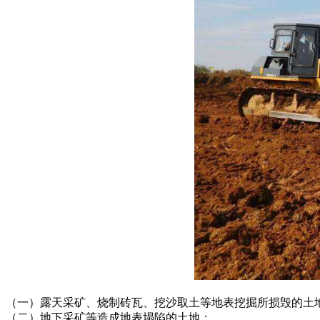
（一）露天采矿、烧制砖瓦、挖沙取土等地表挖掘所损毁的土
（二）地下采矿等造成地表塌陷的土地；